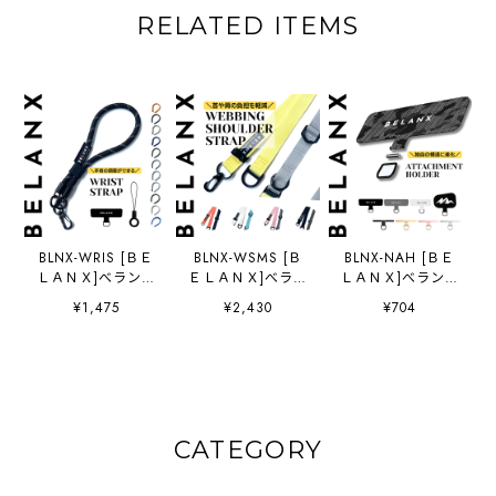
RELATED ITEMS
BLNX-WRIS [ＢＥ
BLNX-WSMS [Ｂ
BLNX-NAH [ＢＥ
ＬＡＮＸ]べランク
ＥＬＡＮＸ]べラン
ＬＡＮＸ]べランク
ス リストストラッ
クス ウェビングシ
ス 【アタッチメン
¥1,475
¥2,430
¥704
プ 携帯ストラップ
ョルダーマルチス
ト単体】 スマホス
スマホショルダー
トラップ スマホシ
トラップ ホルダー
スマホストラップ
ョルダー スマホス
全機種対応 スマホ
ネックストラップ
トラップ ネックス
ショルダー 携帯ス
首掛け スマホ 斜
トラップ 携帯スト
トラップ スマホス
めがけ 肩掛け シ
ラップ 首掛け ス
トラップ 首掛け
ョルダーストラッ
マホ 斜めがけ 肩
スマホ 斜めがけ
CATEGORY
プ 8mmサイズ
掛け iFace
肩掛け iFace
iFace